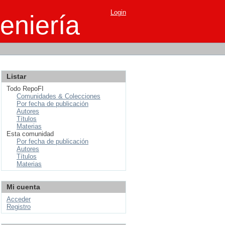
Login
eniería
Listar
Todo RepoFI
Comunidades & Colecciones
Por fecha de publicación
Autores
Títulos
Materias
Esta comunidad
Por fecha de publicación
Autores
Títulos
Materias
Mi cuenta
Acceder
Registro