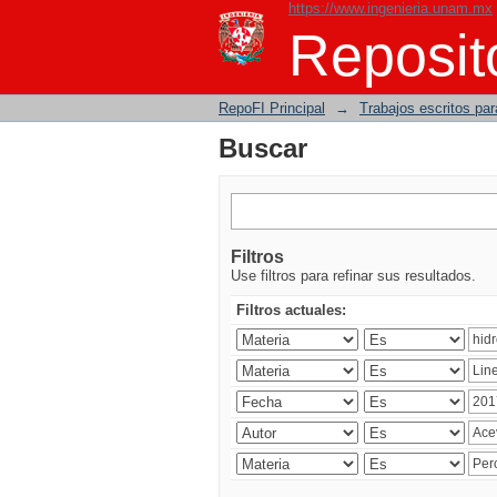
https://www.ingenieria.unam.mx
Buscar
Reposito
RepoFI Principal
→
Trabajos escritos para
Buscar
Filtros
Use filtros para refinar sus resultados.
Filtros actuales: