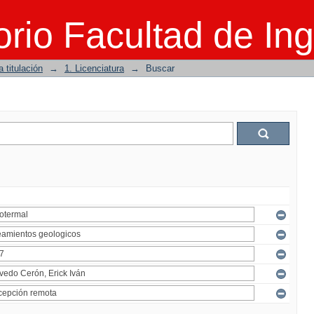
rio Facultad de Ing
 titulación
→
1. Licenciatura
→
Buscar