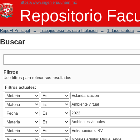
https://www.ingenieria.unam.mx
Buscar
Repositorio Facu
RepoFI Principal
→
Trabajos escritos para titulación
→
1. Licenciatura
Buscar
Filtros
Use filtros para refinar sus resultados.
Filtros actuales: