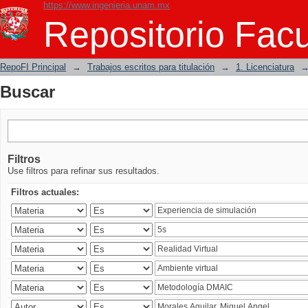
https://www.ingenieria.unam.mx
Buscar
Repositorio Facu
RepoFI Principal
→
Trabajos escritos para titulación
→
1. Licenciatura
Buscar
Filtros
Use filtros para refinar sus resultados.
Filtros actuales: