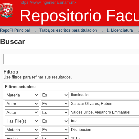
https://www.ingenieria.unam.mx
Buscar
Repositorio Facu
RepoFI Principal
→
Trabajos escritos para titulación
→
1. Licenciatura
Buscar
Filtros
Use filtros para refinar sus resultados.
Filtros actuales: