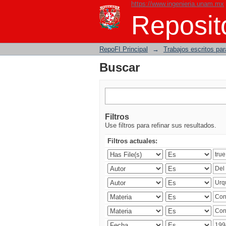
https://www.ingenieria.unam.mx
Buscar
Reposito
RepoFI Principal
→
Trabajos escritos para
Buscar
Filtros
Use filtros para refinar sus resultados.
Filtros actuales: