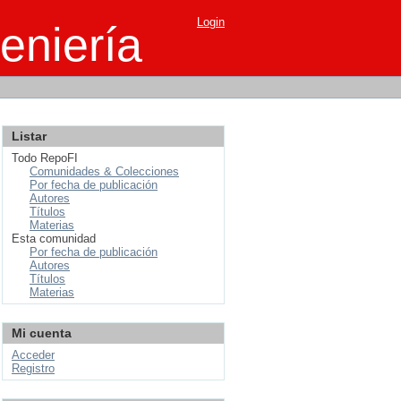
Login
eniería
Listar
Todo RepoFI
Comunidades & Colecciones
Por fecha de publicación
Autores
Títulos
Materias
Esta comunidad
Por fecha de publicación
Autores
Títulos
Materias
Mi cuenta
Acceder
Registro