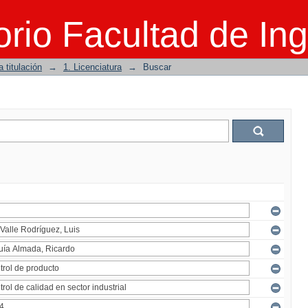
rio Facultad de Ing
 titulación
→
1. Licenciatura
→
Buscar