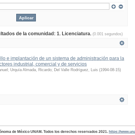
ultados de la comunidad: 1. Licenciatura.
(0.001 segundos)
llo e implantación de un sistema de administración para la
ctores industrial, comercial y de servicios
anuel
;
Urquía Almada, Ricardo
;
Del Valle Rodríguez, Luis
(
1994-08-15
)
tónoma de México UNAM. Todos los derechos reservados 2021.
https://www.u