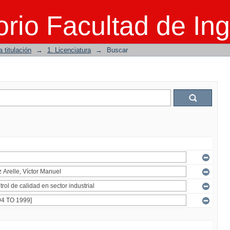
rio Facultad de Ing
 titulación
→
1. Licenciatura
→
Buscar