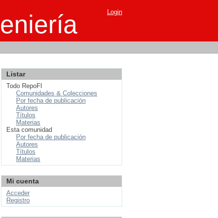
Login
eniería
Listar
Todo RepoFI
Comunidades & Colecciones
Por fecha de publicación
Autores
Títulos
Materias
Esta comunidad
Por fecha de publicación
Autores
Títulos
Materias
Mi cuenta
Acceder
Registro