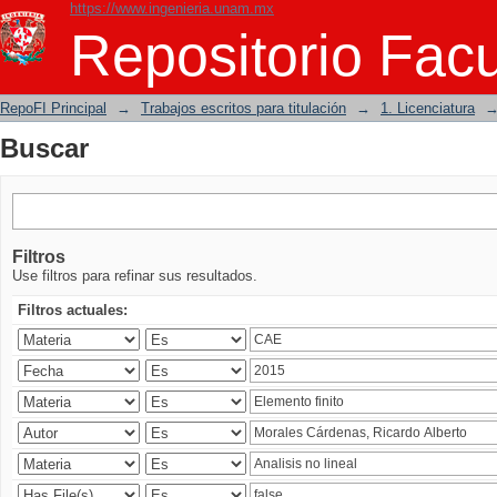
https://www.ingenieria.unam.mx
Buscar
Repositorio Facu
RepoFI Principal
→
Trabajos escritos para titulación
→
1. Licenciatura
Buscar
Filtros
Use filtros para refinar sus resultados.
Filtros actuales: