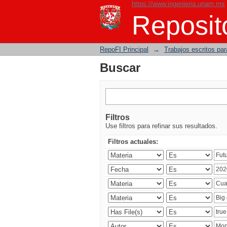
https://www.ingenieria.unam.mx
Buscar
Reposito
RepoFI Principal
→
Trabajos escritos para
Buscar
Filtros
Use filtros para refinar sus resultados.
Filtros actuales: