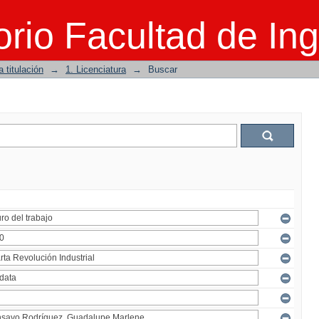
rio Facultad de Ing
 titulación
→
1. Licenciatura
→
Buscar