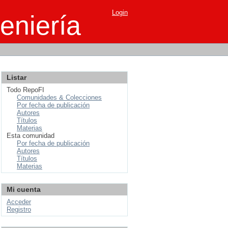
Login
eniería
Listar
Todo RepoFI
Comunidades & Colecciones
Por fecha de publicación
Autores
Títulos
Materias
Esta comunidad
Por fecha de publicación
Autores
Títulos
Materias
Mi cuenta
Acceder
Registro