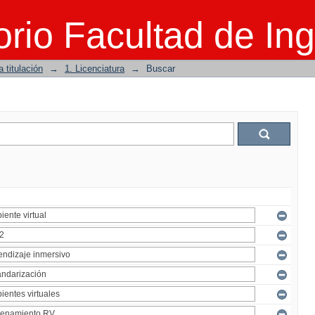
rio Facultad de Ing
 titulación
→
1. Licenciatura
→
Buscar