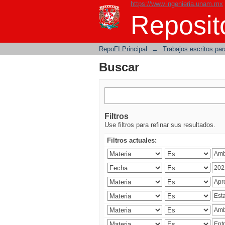
https://www.ingenieria.unam.mx
Buscar
Reposito
RepoFI Principal
→
Trabajos escritos para
Buscar
Filtros
Use filtros para refinar sus resultados.
Filtros actuales: