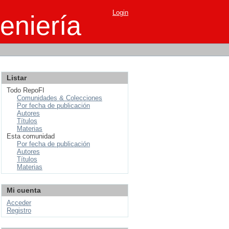
Login
eniería
Listar
Todo RepoFI
Comunidades & Colecciones
Por fecha de publicación
Autores
Títulos
Materias
Esta comunidad
Por fecha de publicación
Autores
Títulos
Materias
Mi cuenta
Acceder
Registro