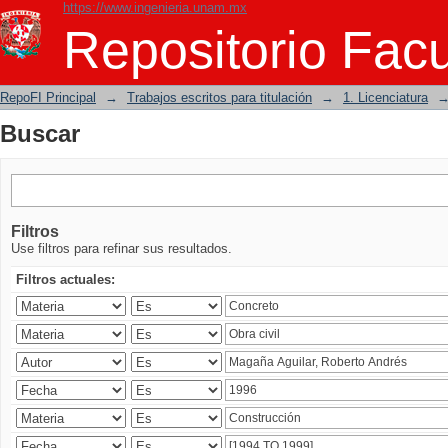
https://www.ingenieria.unam.mx
Buscar
Repositorio Facu
RepoFI Principal
→
Trabajos escritos para titulación
→
1. Licenciatura
Buscar
Filtros
Use filtros para refinar sus resultados.
Filtros actuales: