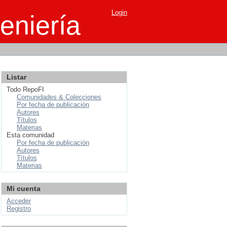
Login
eniería
Listar
Todo RepoFI
Comunidades & Colecciones
Por fecha de publicación
Autores
Títulos
Materias
Esta comunidad
Por fecha de publicación
Autores
Títulos
Materias
Mi cuenta
Acceder
Registro