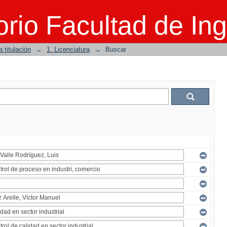
rio Facultad de Ing
 titulación
→
1. Licenciatura
→
Buscar