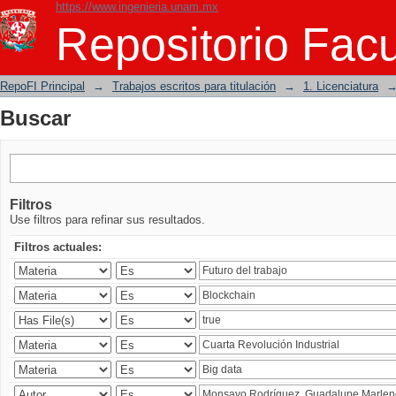
https://www.ingenieria.unam.mx
Buscar
Repositorio Facu
RepoFI Principal
→
Trabajos escritos para titulación
→
1. Licenciatura
Buscar
Filtros
Use filtros para refinar sus resultados.
Filtros actuales: