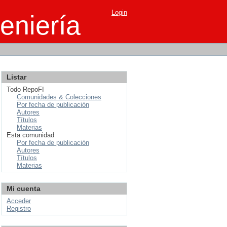
Login
eniería
Listar
Todo RepoFI
Comunidades & Colecciones
Por fecha de publicación
Autores
Títulos
Materias
Esta comunidad
Por fecha de publicación
Autores
Títulos
Materias
Mi cuenta
Acceder
Registro