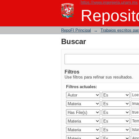
https://www.ingenieria.unam.mx
Buscar
Reposito
RepoFI Principal
→
Trabajos escritos para
Buscar
Filtros
Use filtros para refinar sus resultados.
Filtros actuales: