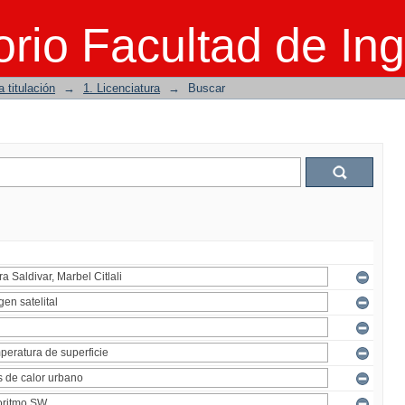
rio Facultad de Ing
 titulación
→
1. Licenciatura
→
Buscar