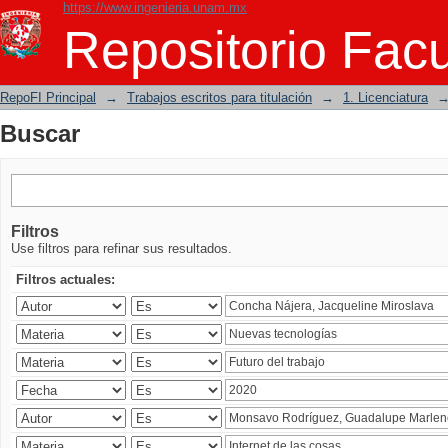
https://www.ingenieria.unam.mx
Buscar
Repositorio Facu
RepoFI Principal
→
Trabajos escritos para titulación
→
1. Licenciatura
Buscar
Filtros
Use filtros para refinar sus resultados.
Filtros actuales: