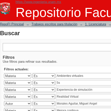
https://www.ingenieria.unam.mx
Buscar
Repositorio Facu
RepoFI Principal
→
Trabajos escritos para titulación
→
1. Licenciatura
Buscar
Filtros
Use filtros para refinar sus resultados.
Filtros actuales: