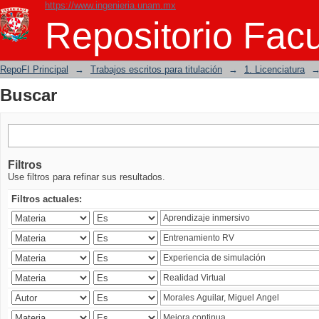
https://www.ingenieria.unam.mx
Buscar
Repositorio Facu
RepoFI Principal
→
Trabajos escritos para titulación
→
1. Licenciatura
Buscar
Filtros
Use filtros para refinar sus resultados.
Filtros actuales: