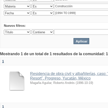
Nuevos filtros:
Mostrando 1 de un total de 1 resultados de la comunidad: 1
1
Residencia de obra civil y albañilerías, caso
Resort". Progreso, Yucatán, México
Magaña Aguilar, Roberto Andrés
(
1996-10-19
)
1