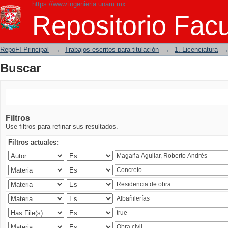
https://www.ingenieria.unam.mx
Buscar
Repositorio Facu
RepoFI Principal
→
Trabajos escritos para titulación
→
1. Licenciatura
Buscar
Filtros
Use filtros para refinar sus resultados.
Filtros actuales: