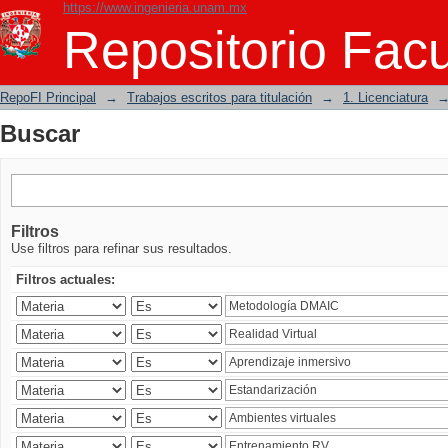
https://www.ingenieria.unam.mx
Buscar
Repositorio Facu
RepoFI Principal
→
Trabajos escritos para titulación
→
1. Licenciatura
Buscar
Filtros
Use filtros para refinar sus resultados.
Filtros actuales: