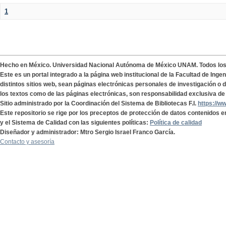
1
Hecho en México. Universidad Nacional Autónoma de México UNAM. Todos lo
Este es un portal integrado a la página web institucional de la Facultad de Ing
distintos sitios web, sean páginas electrónicas personales de investigación o de
los textos como de las páginas electrónicas, son responsabilidad exclusiva de 
Sitio administrado por la Coordinación del Sistema de Bibliotecas F.I.
https://w
Este repositorio se rige por los preceptos de protección de datos contenidos e
y el Sistema de Calidad con las siguientes políticas:
Política de calidad
Diseñador y administrador: Mtro Sergio Israel Franco García.
Contacto y asesoría