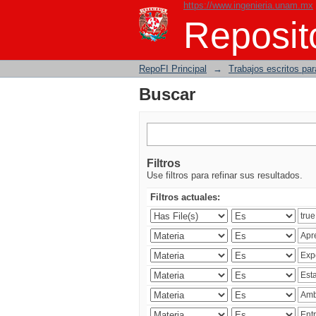
https://www.ingenieria.unam.mx
Buscar
Reposito
RepoFI Principal
→
Trabajos escritos para
Buscar
Filtros
Use filtros para refinar sus resultados.
Filtros actuales: