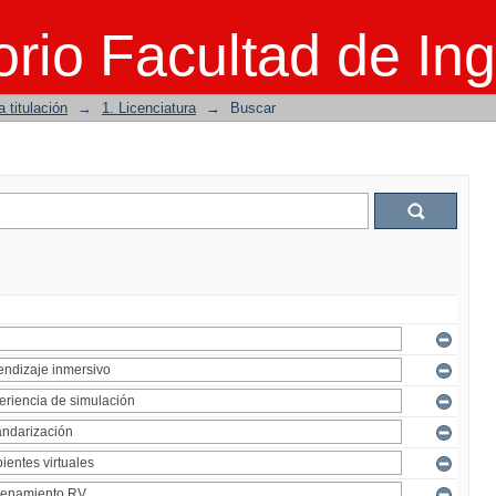
rio Facultad de Ing
 titulación
→
1. Licenciatura
→
Buscar