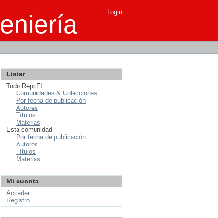
Login
eniería
Listar
Todo RepoFI
Comunidades & Colecciones
Por fecha de publicación
Autores
Títulos
Materias
Esta comunidad
Por fecha de publicación
Autores
Títulos
Materias
Mi cuenta
Acceder
Registro