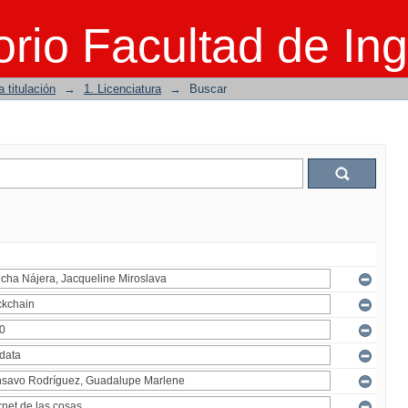
rio Facultad de Ing
 titulación
→
1. Licenciatura
→
Buscar