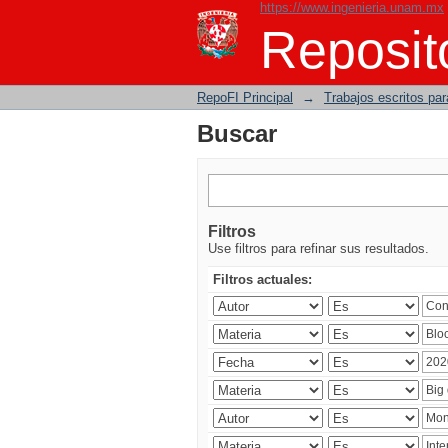
https://www.ingenieria.unam.mx
Buscar
Reposito
RepoFI Principal
→
Trabajos escritos para
Buscar
Filtros
Use filtros para refinar sus resultados.
Filtros actuales: