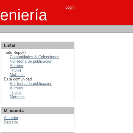
Login
eniería
Listar
Todo RepoFI
Comunidades & Colecciones
Por fecha de publicación
Autores
Títulos
Materias
Esta comunidad
Por fecha de publicación
Autores
Títulos
Materias
Mi cuenta
Acceder
Registro