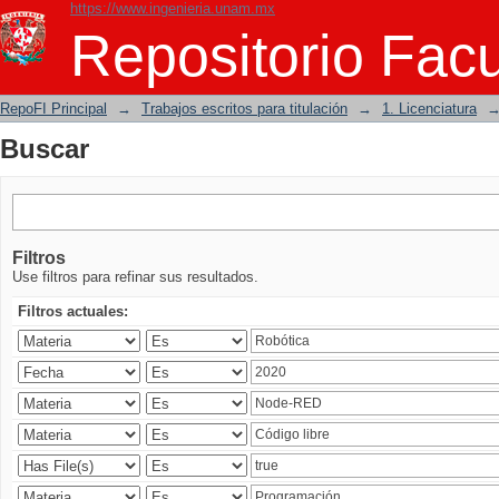
https://www.ingenieria.unam.mx
Buscar
Repositorio Facu
RepoFI Principal
→
Trabajos escritos para titulación
→
1. Licenciatura
Buscar
Filtros
Use filtros para refinar sus resultados.
Filtros actuales: