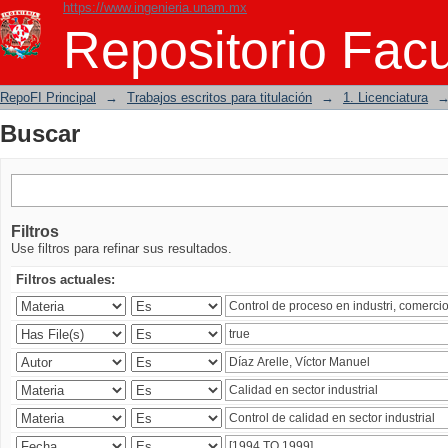
https://www.ingenieria.unam.mx
Buscar
Repositorio Facu
RepoFI Principal
→
Trabajos escritos para titulación
→
1. Licenciatura
Buscar
Filtros
Use filtros para refinar sus resultados.
Filtros actuales: