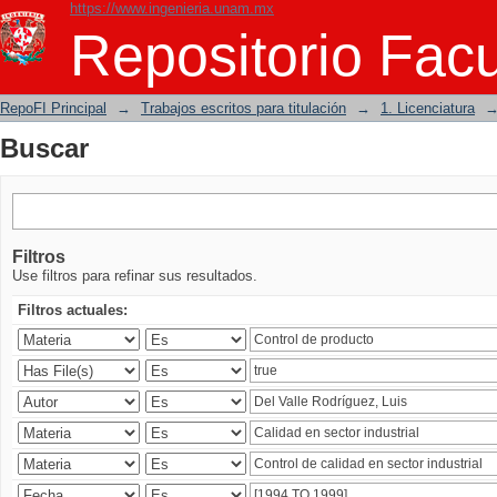
https://www.ingenieria.unam.mx
Buscar
Repositorio Facu
RepoFI Principal
→
Trabajos escritos para titulación
→
1. Licenciatura
Buscar
Filtros
Use filtros para refinar sus resultados.
Filtros actuales: