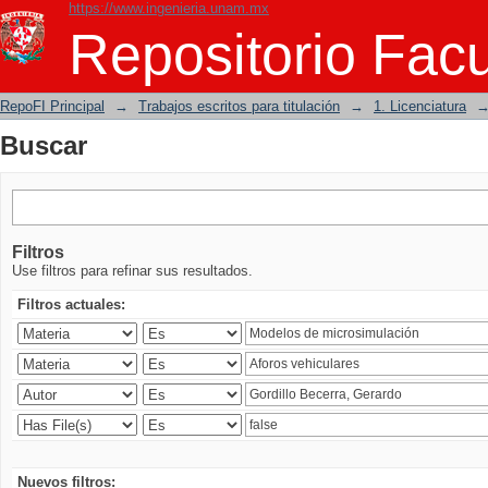
https://www.ingenieria.unam.mx
Buscar
Repositorio Facu
RepoFI Principal
→
Trabajos escritos para titulación
→
1. Licenciatura
Buscar
Filtros
Use filtros para refinar sus resultados.
Filtros actuales:
Nuevos filtros: