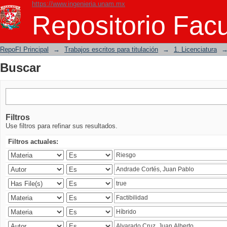
https://www.ingenieria.unam.mx
Buscar
Repositorio Facu
RepoFI Principal
→
Trabajos escritos para titulación
→
1. Licenciatura
Buscar
Filtros
Use filtros para refinar sus resultados.
Filtros actuales: