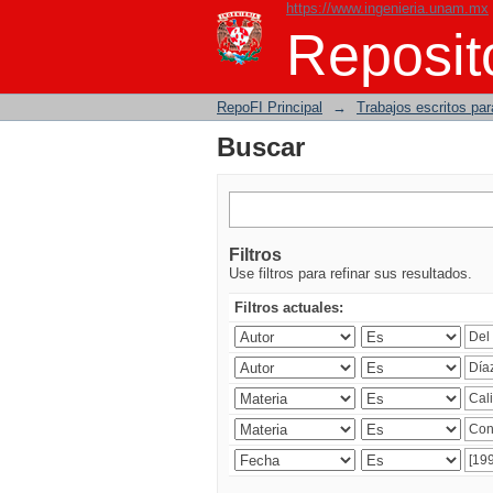
https://www.ingenieria.unam.mx
Buscar
Reposito
RepoFI Principal
→
Trabajos escritos para
Buscar
Filtros
Use filtros para refinar sus resultados.
Filtros actuales: