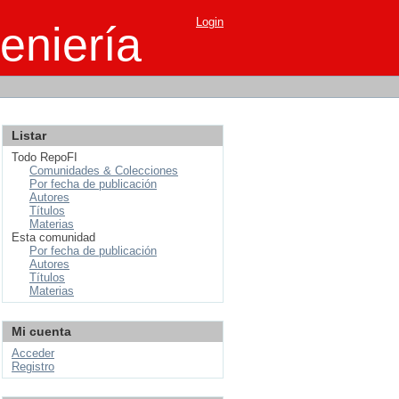
Login
eniería
Listar
Todo RepoFI
Comunidades & Colecciones
Por fecha de publicación
Autores
Títulos
Materias
Esta comunidad
Por fecha de publicación
Autores
Títulos
Materias
Mi cuenta
Acceder
Registro