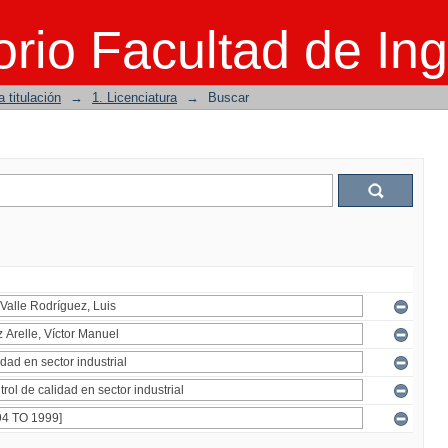
rio Facultad de Ing
 titulación
→
1. Licenciatura
→
Buscar