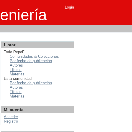
Login
eniería
Listar
Todo RepoFI
Comunidades & Colecciones
Por fecha de publicación
Autores
Títulos
Materias
Esta comunidad
Por fecha de publicación
Autores
Títulos
Materias
Mi cuenta
Acceder
Registro