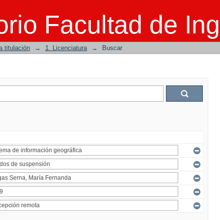
rio Facultad de Ing
 titulación
→
1. Licenciatura
→
Buscar