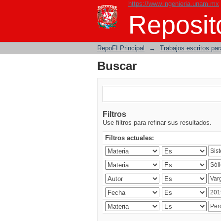
https://www.ingenieria.unam.mx
Buscar
Reposito
RepoFI Principal
→
Trabajos escritos para
Buscar
Filtros
Use filtros para refinar sus resultados.
Filtros actuales: