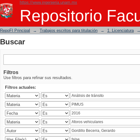
https://www.ingenieria.unam.mx
Buscar
Repositorio Facu
RepoFI Principal
→
Trabajos escritos para titulación
→
1. Licenciatura
Buscar
Filtros
Use filtros para refinar sus resultados.
Filtros actuales: