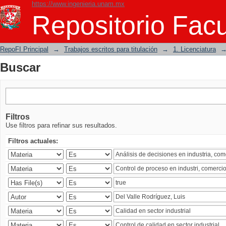
https://www.ingenieria.unam.mx
Buscar
Repositorio Facu
RepoFI Principal
→
Trabajos escritos para titulación
→
1. Licenciatura
Buscar
Filtros
Use filtros para refinar sus resultados.
Filtros actuales: