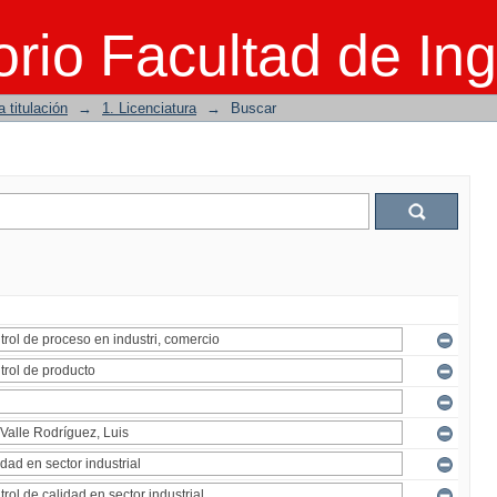
rio Facultad de Ing
 titulación
→
1. Licenciatura
→
Buscar