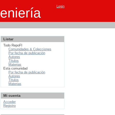
Login
eniería
Listar
Todo RepoFI
Comunidades & Colecciones
Por fecha de publicación
Autores
Títulos
Materias
Esta comunidad
Por fecha de publicación
Autores
Títulos
Materias
Mi cuenta
Acceder
Registro