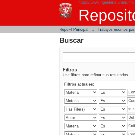
https://www.ingenieria.unam.mx
Buscar
Reposito
RepoFI Principal
→
Trabajos escritos para
Buscar
Filtros
Use filtros para refinar sus resultados.
Filtros actuales: