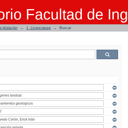
rio Facultad de Ing
 titulación
→
1. Licenciatura
→
Buscar