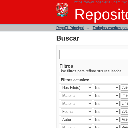
https://www.ingenieria.unam.mx
Buscar
Reposito
RepoFI Principal
→
Trabajos escritos para
Buscar
Filtros
Use filtros para refinar sus resultados.
Filtros actuales: