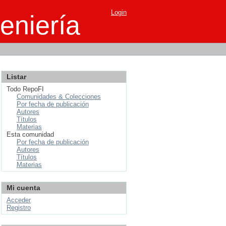
Login
eniería
Listar
Todo RepoFI
Comunidades & Colecciones
Por fecha de publicación
Autores
Títulos
Materias
Esta comunidad
Por fecha de publicación
Autores
Títulos
Materias
Mi cuenta
Acceder
Registro