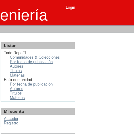
Login
eniería
Listar
Todo RepoFI
Comunidades & Colecciones
Por fecha de publicación
Autores
Títulos
Materias
Esta comunidad
Por fecha de publicación
Autores
Títulos
Materias
Mi cuenta
Acceder
Registro