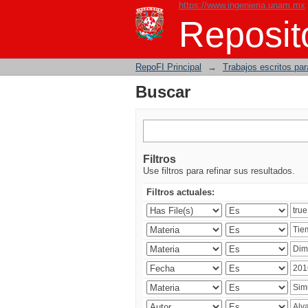
https://www.ingenieria.unam.mx
Buscar
Reposito
RepoFI Principal
→
Trabajos escritos para
Buscar
Filtros
Use filtros para refinar sus resultados.
Filtros actuales: