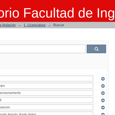
rio Facultad de Ing
 titulación
→
1. Licenciatura
→
Buscar