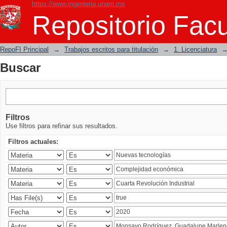
https://www.ingenieria.unam.mx
Buscar
Repositorio Facu
RepoFI Principal
→
Trabajos escritos para titulación
→
1. Licenciatura
Buscar
Filtros
Use filtros para refinar sus resultados.
Filtros actuales: