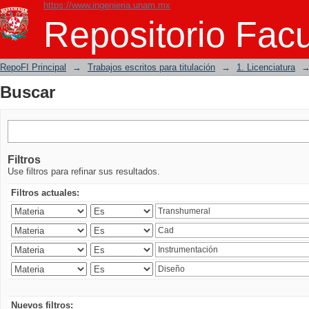
https://www.ingenieria.unam.mx
Buscar
Repositorio Facu
RepoFI Principal
→
Trabajos escritos para titulación
→
1. Licenciatura
Buscar
Filtros
Use filtros para refinar sus resultados.
Filtros actuales:
Nuevos filtros: