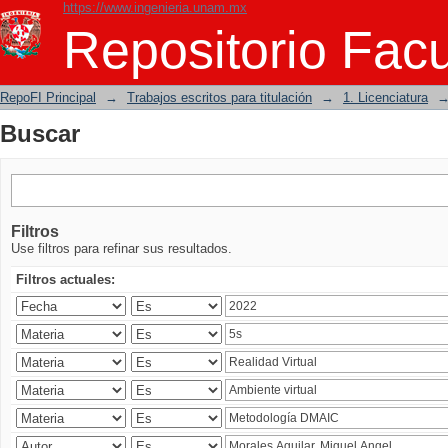
https://www.ingenieria.unam.mx
Buscar
Repositorio Facu
RepoFI Principal
→
Trabajos escritos para titulación
→
1. Licenciatura
Buscar
Filtros
Use filtros para refinar sus resultados.
Filtros actuales: