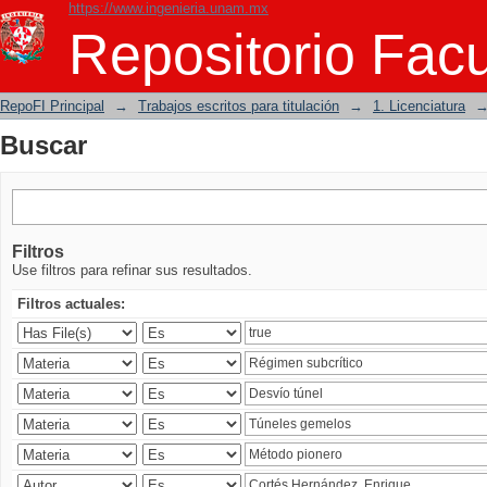
https://www.ingenieria.unam.mx
Buscar
Repositorio Facu
RepoFI Principal
→
Trabajos escritos para titulación
→
1. Licenciatura
Buscar
Filtros
Use filtros para refinar sus resultados.
Filtros actuales: