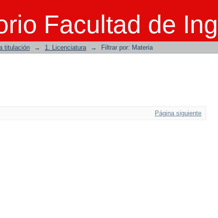
rio Facultad de Ing
 titulación
→
1. Licenciatura
→
Filtrar por: Materia
Página siguiente