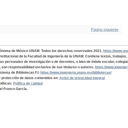
Página siguiente
tónoma de México UNAM. Todos los derechos reservados 2021.
https://www.u
institucional de la Facultad de Ingeniería de la UNAM. Contiene textos, trabajos
cas personales de investigación o de docentes, o bien de índole escolar, colegia
, son responsabilidad exclusiva de sus titulares o autores.
https://www.ingenie
istema de Bibliotecas F.I.
https://www.ingenieria.unam.mx/bibliotecas/
de protección de datos contenidos en:
Aviso de privacidad integral
olíticas:
Política de calidad
el Franco García.