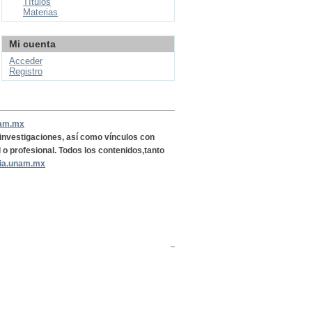
Títulos
Materias
Mi cuenta
Acceder
Registro
nam.mx
, investigaciones, así como vínculos con
l o profesional. Todos los contenidos,tanto
ria.unam.mx