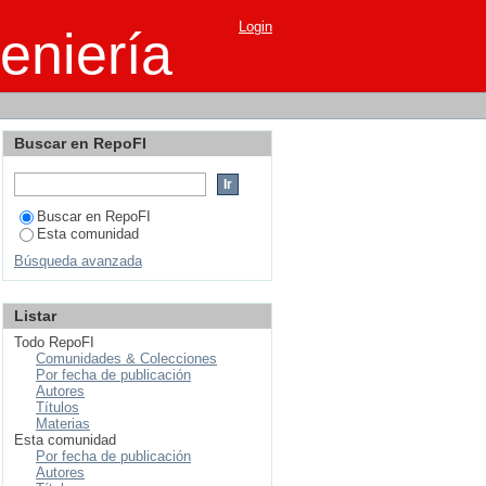
Login
eniería
Buscar en RepoFI
Buscar en RepoFI
Esta comunidad
Búsqueda avanzada
Listar
Todo RepoFI
Comunidades & Colecciones
Por fecha de publicación
Autores
Títulos
Materias
Esta comunidad
Por fecha de publicación
Autores