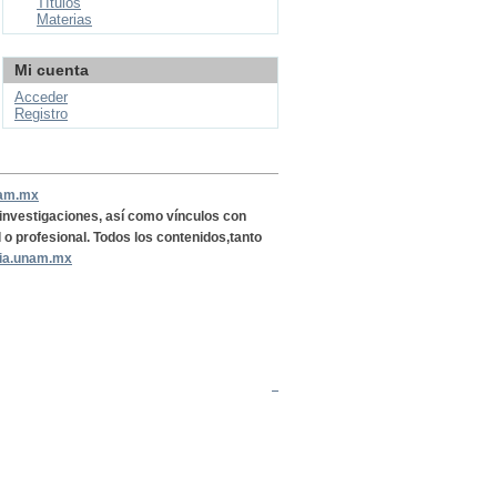
Títulos
Materias
Mi cuenta
Acceder
Registro
nam.mx
, investigaciones, así como vínculos con
l o profesional. Todos los contenidos,tanto
ria.unam.mx