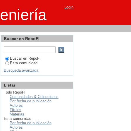
Login
eniería
Buscar en RepoFI
Buscar en RepoFI
Esta comunidad
Búsqueda avanzada
Listar
Todo RepoFI
Comunidades & Colecciones
Por fecha de publicación
Autores
Títulos
Materias
Esta comunidad
Por fecha de publicación
Autores