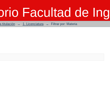
rio Facultad de Ing
 titulación
→
1. Licenciatura
→
Filtrar por: Materia