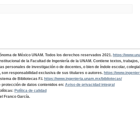
tónoma de México UNAM. Todos los derechos reservados 2021.
https://www.u
institucional de la Facultad de Ingeniería de la UNAM. Contiene textos, trabajos
cas personales de investigación o de docentes, o bien de índole escolar, colegia
, son responsabilidad exclusiva de sus titulares o autores.
https://www.ingenie
istema de Bibliotecas F.I.
https://www.ingenieria.unam.mx/bibliotecas/
de protección de datos contenidos en:
Aviso de privacidad integral
olíticas:
Política de calidad
el Franco García.