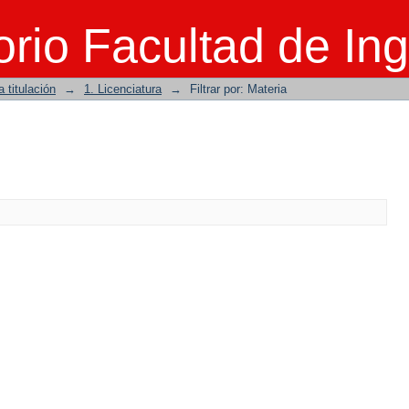
rio Facultad de Ing
 titulación
→
1. Licenciatura
→
Filtrar por: Materia