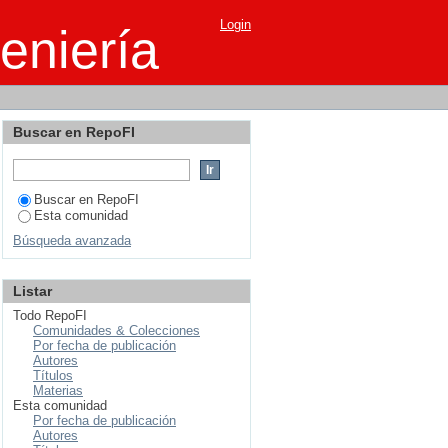
Login
eniería
Buscar en RepoFI
Buscar en RepoFI
Esta comunidad
Búsqueda avanzada
Listar
Todo RepoFI
Comunidades & Colecciones
Por fecha de publicación
Autores
Títulos
Materias
Esta comunidad
Por fecha de publicación
Autores