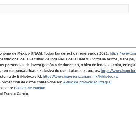
tónoma de México UNAM. Todos los derechos reservados 2021.
https://www.u
institucional de la Facultad de Ingeniería de la UNAM. Contiene textos, trabajos
cas personales de investigación o de docentes, o bien de índole escolar, colegia
, son responsabilidad exclusiva de sus titulares o autores.
https://www.ingenie
istema de Bibliotecas F.I.
https://www.ingenieria.unam.mx/bibliotecas/
de protección de datos contenidos en:
Aviso de privacidad integral
olíticas:
Política de calidad
el Franco García.