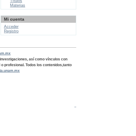
Títulos
Materias
Mi cuenta
Acceder
Registro
nam.mx
, investigaciones, así como vínculos con
l o profesional. Todos los contenidos,tanto
ria.unam.mx