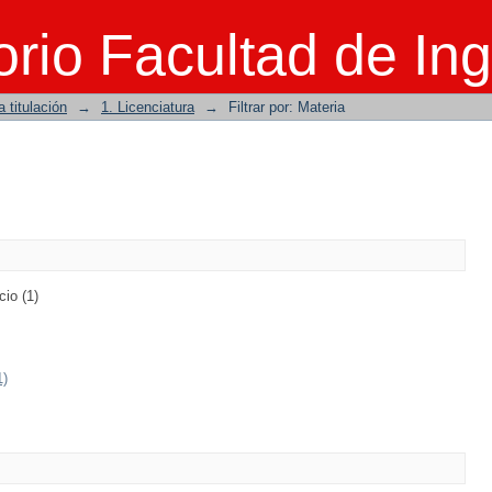
rio Facultad de Ing
 titulación
→
1. Licenciatura
→
Filtrar por: Materia
cio (1)
1)