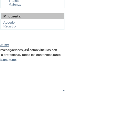
Títulos
Materias
Mi cuenta
Acceder
Registro
nam.mx
, investigaciones, así como vínculos con
l o profesional. Todos los contenidos,tanto
ria.unam.mx