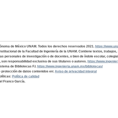
tónoma de México UNAM. Todos los derechos reservados 2021.
https://www.u
institucional de la Facultad de Ingeniería de la UNAM. Contiene textos, trabajos
cas personales de investigación o de docentes, o bien de índole escolar, colegia
, son responsabilidad exclusiva de sus titulares o autores.
https://www.ingenie
istema de Bibliotecas F.I.
https://www.ingenieria.unam.mx/bibliotecas/
de protección de datos contenidos en:
Aviso de privacidad integral
olíticas:
Política de calidad
el Franco García.