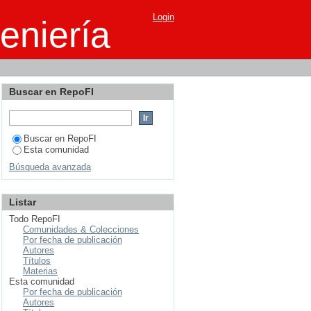
Login
eniería
Buscar en RepoFI
Buscar en RepoFI
Esta comunidad
Búsqueda avanzada
Listar
Todo RepoFI
Comunidades & Colecciones
Por fecha de publicación
Autores
Títulos
Materias
Esta comunidad
Por fecha de publicación
Autores