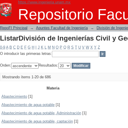
https://www.ingenieria.unam.mx
ListarDivisión de Ingenierías Civil y G
Repositorio Facu
RepoFI Principal
→
Apuntes Facultad de Ingeniería
→
División de Ingeni
ListarDivisión de Ingenierías Civil y G
0-9
A
B
C
D
E
F
G
H
I
J
K
L
M
N
O
P
Q
R
S
T
U
V
W
X
Y
Z
O introducir las primeras letras:
Orden:
Resultados:
Mostrando ítems 1-20 de 686
Materia
Abastecimiento
[1]
Abastecimiento de agua potable
[1]
Abastecimiento de agua potable, Administración
[1]
Abastecimiento de agua potable, captación
[1]