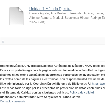
Unidad 7 Método Djikstra
Carrera Aguilar, Ana Beatriz
;
Hernández Alpízar, Javier
;
Alfonso Romero, Marisol
;
Sepúlveda Hirose, Rodrigo T
2025-06-04
)
1
Hecho en México. Universidad Nacional Autónoma de México UNAM. Todos lo
Este es un portal integrado a la página web institucional de la Facultad de Ing
distintos sitios web, sean páginas electrónicas personales de investigación o de
los textos como de las páginas electrónicas, son responsabilidad exclusiva de 
Sitio administrado por la Coordinación del Sistema de Bibliotecas F.I.
https://w
Este repositorio se rige por los preceptos de protección de datos contenidos e
y el Sistema de Calidad con las siguientes políticas:
Política de calidad
Diseñador y administrador: Mtro Sergio Israel Franco García.
Contacto y asesoría