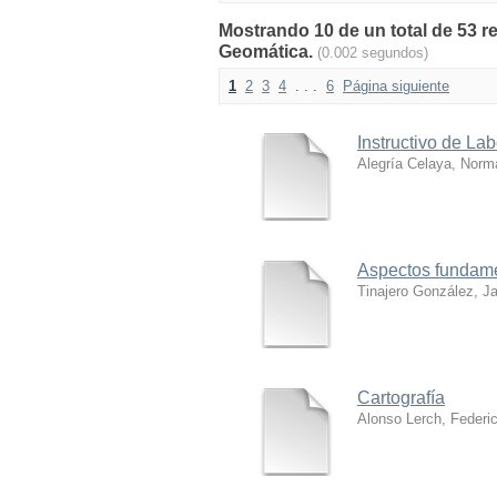
Mostrando 10 de un total de 53 re
Geomática.
(0.002 segundos)
1
2
3
4
. . .
6
Página siguiente
Instructivo de La
Alegría Celaya, Norm
Aspectos fundamen
Tinajero González, J
Cartografía
Alonso Lerch, Federi