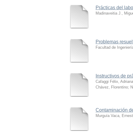
Prácticas del labo
Madinaveitia J., Migu
Problemas resuel
Facultad de Ingenierí
Instructivos de pr
Cafaggi Félix, Adrian
Chávez, Florentino
;
N
Contaminación d
Murguía Vaca, Ernes