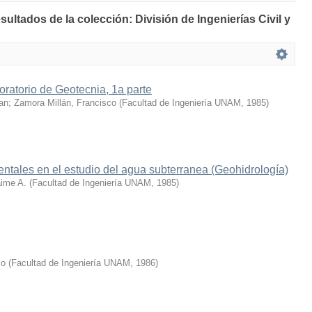
sultados de la colección: División de Ingenierías Civil y
boratorio de Geotecnia, 1a parte
an
;
Zamora Millán, Francisco
(
Facultad de Ingeniería UNAM
,
1985
)
tales en el estudio del agua subterranea (Geohidrología)
aime A.
(
Facultad de Ingeniería UNAM
,
1985
)
co
(
Facultad de Ingeniería UNAM
,
1986
)