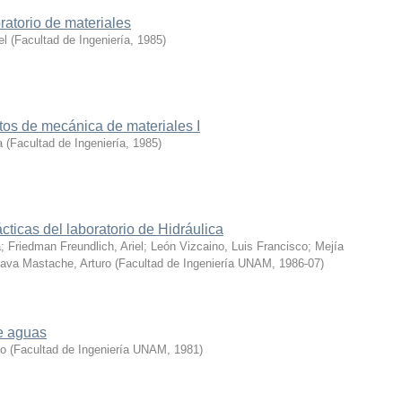
ratorio de materiales
el
(
Facultad de Ingeniería
,
1985
)
tos de mecánica de materiales I
a
(
Facultad de Ingeniería
,
1985
)
ácticas del laboratorio de Hidráulica
a
;
Friedman Freundlich, Ariel
;
León Vizcaino, Luis Francisco
;
Mejía
ava Mastache, Arturo
(
Facultad de Ingeniería UNAM
,
1986-07
)
e aguas
to
(
Facultad de Ingeniería UNAM
,
1981
)