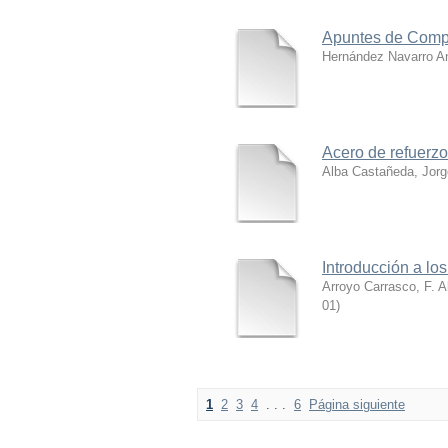
Apuntes de Compu
Hernández Navarro A
Acero de refuerzo
Alba Castañeda, Jorg
Introducción a los
Arroyo Carrasco, F. A
01
)
1
2
3
4
. . .
6
Página siguiente