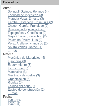
Descubre
Autor
Springall Galindo, Rolando (4)
Facultad de Ingeniería (3)
Murguía Vaca, Ernesto (3)
Camba Castañeda, José Luis (2)
Chacón García, Francisco (2)
División de Ingeniería Civil,
Topográfica y Geodésica (2)
Mejía Chávez, Florentino (2)
Palomino Rivera, Luis (2)
Pérez Arellano, Francisco (2)
Aburto Valdés, Rafael (1)
... más
Materia
Mecánica de Materiales (4)
Ejercicios (3)
Escurrimiento (3)
Estructuras (3)
Materiales (3)
Mecánica de suelos (3)
Organización (3)
Rigidez (3)
Calidad del agua (2)
Equipo de construcción (2)
... más
Fecha
1985 (13)
1980 (11)