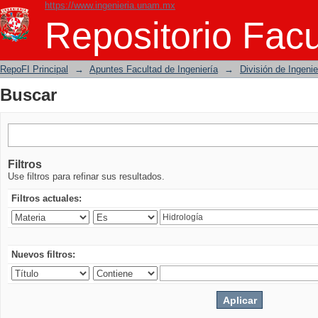
https://www.ingenieria.unam.mx
Buscar
Repositorio Facu
RepoFI Principal
→
Apuntes Facultad de Ingeniería
→
División de Ingeni
Buscar
Filtros
Use filtros para refinar sus resultados.
Filtros actuales:
Nuevos filtros: