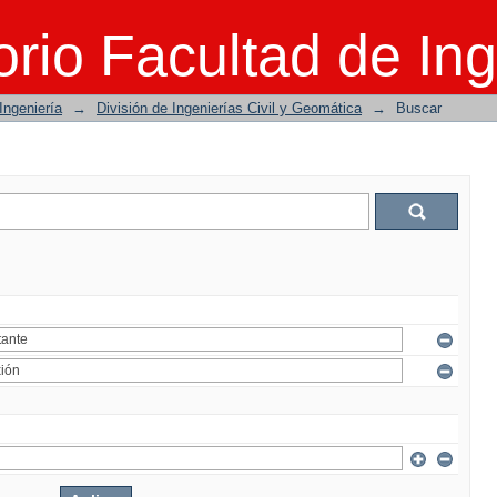
rio Facultad de Ing
Ingeniería
→
División de Ingenierías Civil y Geomática
→
Buscar