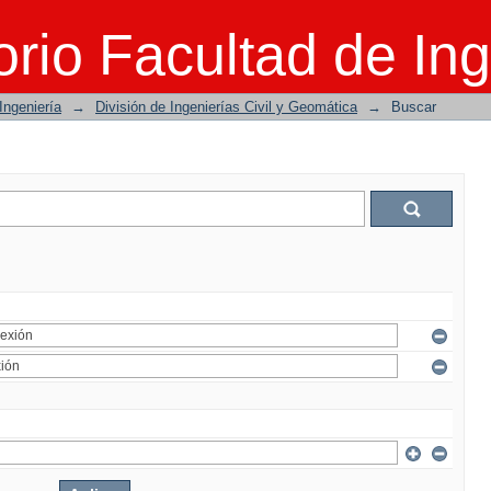
rio Facultad de Ing
Ingeniería
→
División de Ingenierías Civil y Geomática
→
Buscar