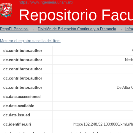
https://www.ingenieria.unam.mx
Programación y control de obras
Repositorio Facu
RepoFI Principal
→
División de Educación Continua y a Distancia
→
Infr
Mostrar el registro sencillo del ítem
dc.contributor.author
dc.contributor.author
Nede
dc.contributor.author
dc.contributor.author
dc.contributor.author
De Alba 
dc.date.accessioned
dc.date.available
dc.date.issued
dc.identifier.uri
http://132.248.52.100:8080/xmlui/