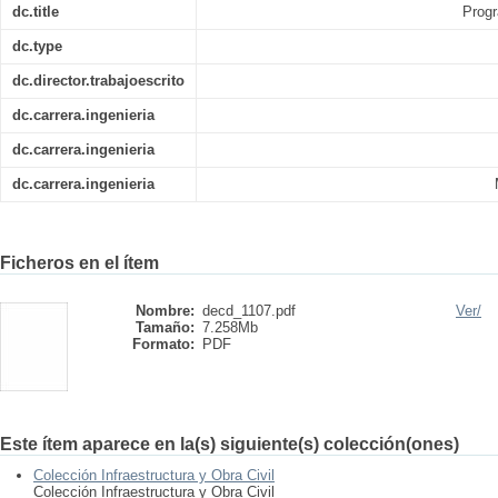
dc.title
Progr
dc.type
dc.director.trabajoescrito
dc.carrera.ingenieria
dc.carrera.ingenieria
dc.carrera.ingenieria
Ficheros en el ítem
Nombre:
decd_1107.pdf
Ver/
Tamaño:
7.258Mb
Formato:
PDF
Este ítem aparece en la(s) siguiente(s) colección(ones)
Colección Infraestructura y Obra Civil
Colección Infraestructura y Obra Civil