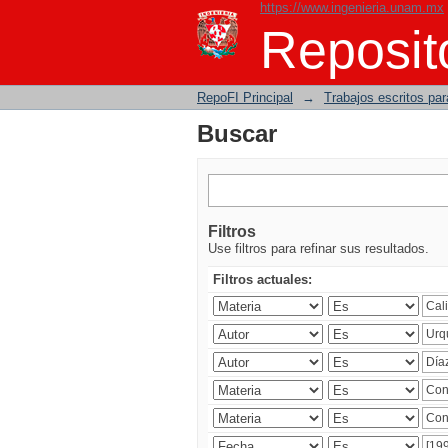
https://www.ingenieria.unam.mx
Buscar
Reposito
RepoFI Principal
→
Trabajos escritos para
Buscar
Filtros
Use filtros para refinar sus resultados.
Filtros actuales: