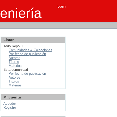
Login
eniería
Listar
Todo RepoFI
Comunidades & Colecciones
Por fecha de publicación
Autores
Títulos
Materias
Esta comunidad
Por fecha de publicación
Autores
Títulos
Materias
Mi cuenta
Acceder
Registro