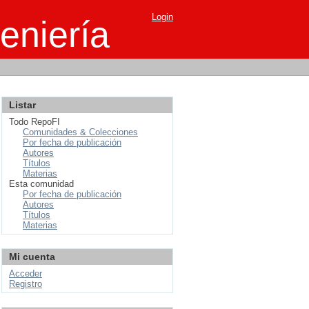
Login
eniería
Listar
Todo RepoFI
Comunidades & Colecciones
Por fecha de publicación
Autores
Títulos
Materias
Esta comunidad
Por fecha de publicación
Autores
Títulos
Materias
Mi cuenta
Acceder
Registro