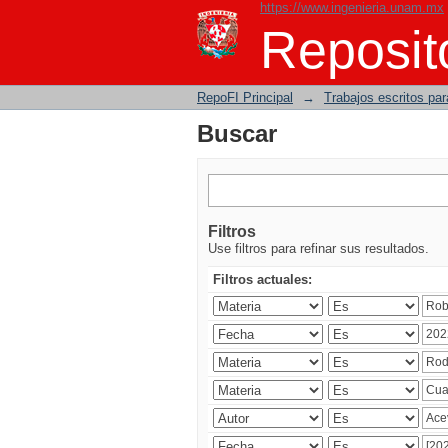
https://www.ingenieria.unam.mx
Buscar
Reposito
RepoFI Principal
→
Trabajos escritos para
Buscar
Filtros
Use filtros para refinar sus resultados.
Filtros actuales: