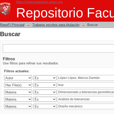
https://www.ingenieria.unam.mx
Buscar
Repositorio Facu
RepoFI Principal
→
Trabajos escritos para titulación
→
Buscar
Buscar
Filtros
Use filtros para refinar sus resultados.
Filtros actuales: